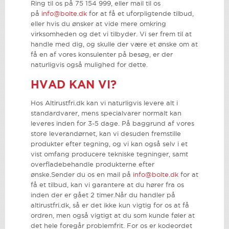
Ring til os på 75 154 999, eller mail til os
på
info@bolte.dk
for at få et uforpligtende tilbud,
eller hvis du ønsker at vide mere omkring
virksomheden og det vi tilbyder. Vi ser frem til at
handle med dig, og skulle der være et ønske om at
få en af vores konsulenter på besøg, er der
naturligvis også mulighed for dette.
HVAD KAN VI?
Hos Altirustfri.dk kan vi naturligvis levere alt i
standardvarer, mens specialvarer normalt kan
leveres inden for 3-5 dage. På baggrund af vores
store leverandørnet, kan vi desuden fremstille
produkter efter tegning, og vi kan også selv i et
vist omfang producere tekniske tegninger, samt
overfladebehandle produkterne efter
ønske.Sender du os en mail på
info@bolte.dk
for at
få et tilbud, kan vi garantere at du hører fra os
inden der er gået 2 timer.Når du handler på
altirustfri.dk, så er det ikke kun vigtig for os at få
ordren, men også vigtigt at du som kunde føler at
det hele foregår problemfrit. For os er kodeordet