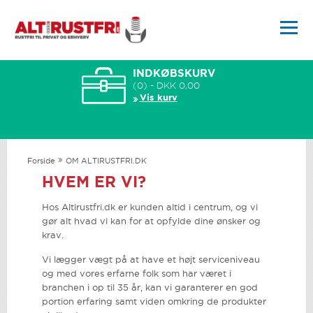
INDKØBSKURV
(0) - DKK 0,00
Vis kurv
Forside
OM ALTIRUSTFRI.DK
HVEM ER VI?
Hos Altirustfri.dk er kunden altid i centrum, og vi
gør alt hvad vi kan for at opfylde dine ønsker og
krav.
Vi lægger vægt på at have et højt serviceniveau
og med vores erfarne folk som har været i
branchen i op til 35 år, kan vi garanterer en god
portion erfaring samt viden omkring de produkter