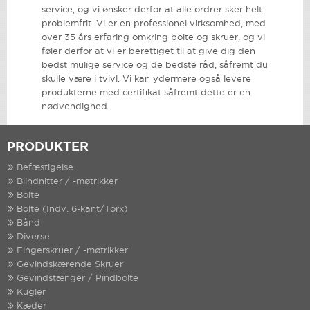
service, og vi ønsker derfor at alle ordrer sker helt
problemfrit. Vi er en professionel virksomhed, med
over 35 års erfaring omkring bolte og skruer, og vi
føler derfor at vi er berettiget til at give dig den
bedst mulige service og de bedste råd, såfremt du
skulle være i tvivl. Vi kan ydermere også levere
produkterne med certifikat såfremt dette er en
nødvendighed.
PRODUKTER
Befæstigelse
Blindnitter / -møtrikker
Bolte
Bolte (Indv. 6-kant/Torx)
Bånd
Diverse
Fingerskruer / -møtrikker
Gevindskærende Skruer
Gevindstænger / Pindbolte
Kugler
Kæder