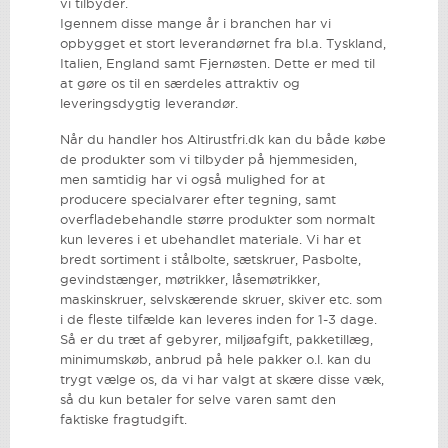
vi tilbyder.
Igennem disse mange år i branchen har vi
opbygget et stort leverandørnet fra bl.a. Tyskland,
Italien, England samt Fjernøsten. Dette er med til
at gøre os til en særdeles attraktiv og
leveringsdygtig leverandør.
Når du handler hos Altirustfri.dk kan du både købe
de produkter som vi tilbyder på hjemmesiden,
men samtidig har vi også mulighed for at
producere specialvarer efter tegning, samt
overfladebehandle større produkter som normalt
kun leveres i et ubehandlet materiale. Vi har et
bredt sortiment i stålbolte, sætskruer, Pasbolte,
gevindstænger, møtrikker, låsemøtrikker,
maskinskruer, selvskærende skruer, skiver etc. som
i de fleste tilfælde kan leveres inden for 1-3 dage.
Så er du træt af gebyrer, miljøafgift, pakketillæg,
minimumskøb, anbrud på hele pakker o.l. kan du
trygt vælge os, da vi har valgt at skære disse væk,
så du kun betaler for selve varen samt den
faktiske fragtudgift.