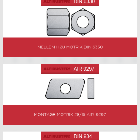
MELLEM HØJ MØTRIK DIN 6330
MONTAGE MØTRIK 28/15 AIR. 9297