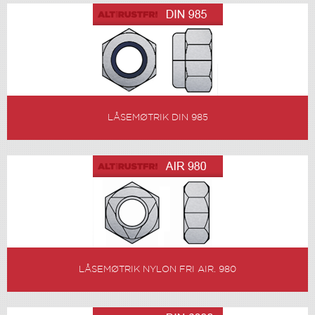
LÅSEMØTRIK DIN 985
LÅSEMØTRIK NYLON FRI AIR. 980