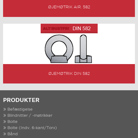
ØJEMØTRIK AIR. 582
ØJEMØTRIK DIN 582
PRODUKTER
Befæstigelse
Blindnitter / -møtrikker
Bolte
Bolte (Indv. 6-kant/Torx)
Bånd