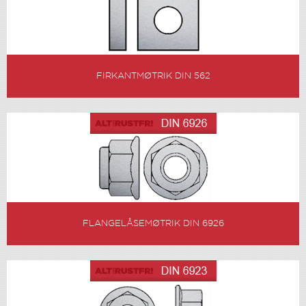
FIRKANTMØTRIK DIN 562
FLANGELÅSEMØTRIK DIN 6926