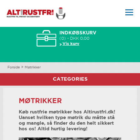
INDKØBSKURV
(0) - DKK 0,00
Vis kurv
Forside
Møtrikker
CATEGORIES
MØTRIKKER
Køb rustfrie møtrikker hos Altirustfri.dk!
Uanset hvilken type møtrik du måtte stå
og mangle, så finder du den helt sikkert
hos os! Altid hurtig levering!