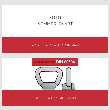
LUKKET TOPMØTRIK AIR. 9022
LØFTEMØTRIK DIN 80704