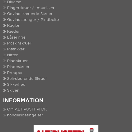
Diverse
Fingerskruer / -møtrikker
Gevindskærende Skruer
Gevindstænger / Pindbolte
Kugler
Kæder
Låseringe
Maskinskruer
Møtrikker
Nitter
Pinolskruer
Pladeskruer
Propper
Selvskærende Skruer
Sikkerhed
Skiver
INFORMATION
OM ALTIRUSTFRI.DK
handelsbetingelser