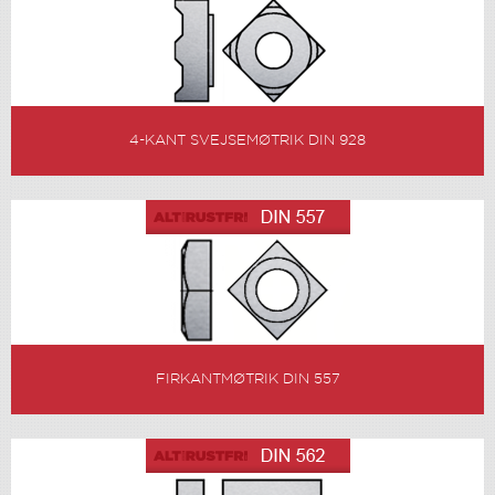
4-KANT SVEJSEMØTRIK DIN 928
FIRKANTMØTRIK DIN 557