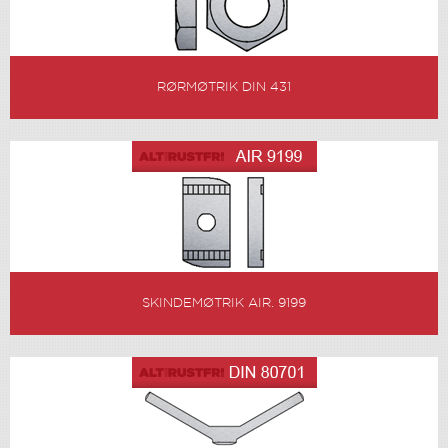
RØRMØTRIK DIN 431
SKINDEMØTRIK AIR. 9199