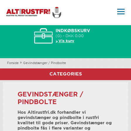
INDKØBSKURV
(0) - DKK 0,00
Vis kurv
Forside
Gevindstænger / Pindbolte
CATEGORIES
GEVINDSTÆNGER /
PINDBOLTE
Hos Altirustfri.dk forhandler vi
gevindstænger og pindbolte i rustfri
kvalitet til gode priser. Gevindstænger og
pindbolte fås i flere varianter og