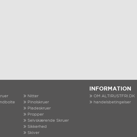
INFORMATION
ruer
Nitter
OM ALTIRUSTFRI.DK
indbolte
Pinolskruer
handelsbetingelser
Pladeskruer
Propper
Selvskærende Skruer
Sikkerhed
Skiver