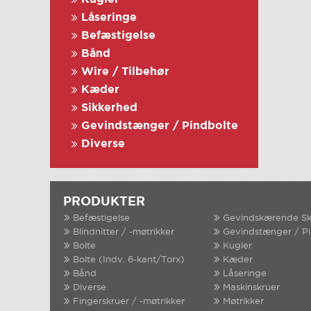
Låseringe
Befæstigelse
Bånd
Wire / Tilbehør
Kæder
Sikkerhed
Gevindstænger / Pindbolte
Diverse
PRODUKTER
Befæstigelse
Gevindskærende Sk
Blindnitter / -møtrikker
Gevindstænger / P
Bolte
Kugler
Bolte (Indv. 6-kant/Torx)
Kæder
Bånd
Låseringe
Diverse
Maskinskruer
Fingerskruer / -møtrikker
Møtrikker