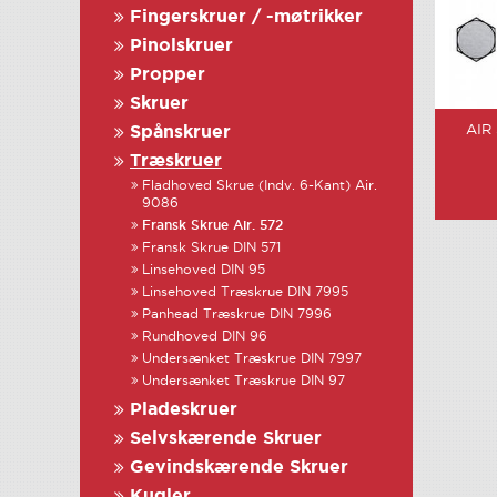
Fingerskruer / -møtrikker
Pinolskruer
Propper
Skruer
AIR
Spånskruer
Træskruer
Fladhoved Skrue (Indv. 6-Kant) Air.
9086
Fransk Skrue Air. 572
Fransk Skrue DIN 571
Linsehoved DIN 95
Linsehoved Træskrue DIN 7995
Panhead Træskrue DIN 7996
Rundhoved DIN 96
Undersænket Træskrue DIN 7997
Undersænket Træskrue DIN 97
Pladeskruer
Selvskærende Skruer
Gevindskærende Skruer
Kugler