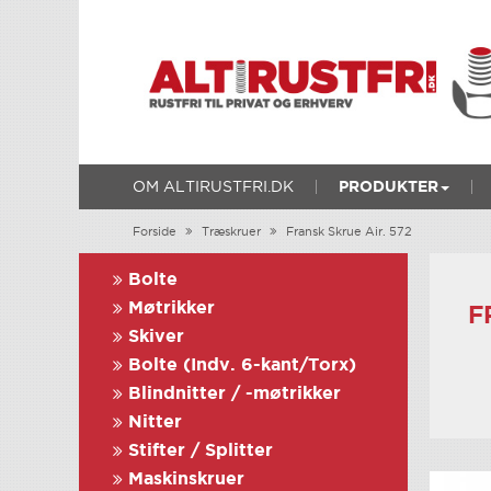
OM ALTIRUSTFRI.DK
PRODUKTER
Forside
Træskruer
Fransk Skrue Air. 572
Bolte
Møtrikker
F
Skiver
Bolte (Indv. 6-kant/Torx)
Blindnitter / -møtrikker
Nitter
Stifter / Splitter
Maskinskruer