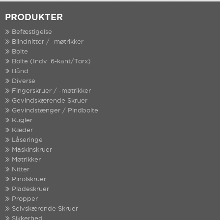
PRODUKTER
Befæstigelse
Blindnitter / -møtrikker
Bolte
Bolte (Indv. 6-kant/Torx)
Bånd
Diverse
Fingerskruer / -møtrikker
Gevindskærende Skruer
Gevindstænger / Pindbolte
Kugler
Kæder
Låseringe
Maskinskruer
Møtrikker
Nitter
Pinolskruer
Pladeskruer
Propper
Selvskærende Skruer
Sikkerhed