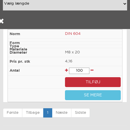
DIN 604
M8 x 20
4,16
TILFØJ
SE MERE
Første
Tilbage
1
Næste
Sidste