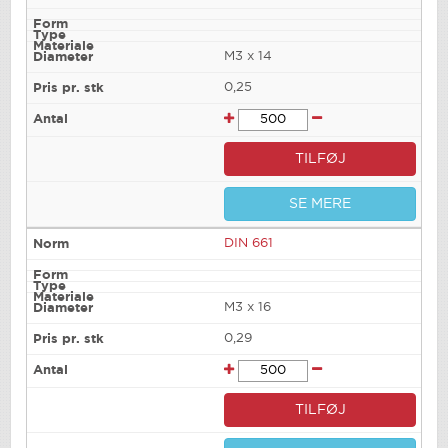
M3 x 14
0,25
TILFØJ
SE MERE
DIN 661
M3 x 16
0,29
TILFØJ