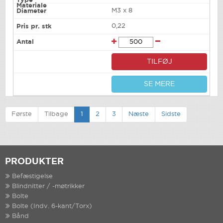
M3 x 8
0,22
TILFØJ
SE MERE
Første
Tilbage
1
2
3
Næste
Sidste
PRODUKTER
Befæstigelse
Blindnitter / -møtrikker
Bolte
Bolte (Indv. 6-kant/Torx)
Bånd