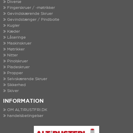
Diverse
Fingerskruer / -møtrikker
Gevindskærende Skruer
Gevindstænger / Pindbolte
Kugler
Kæder
Låseringe
Maskinskruer
Møtrikker
Nitter
Pinolskruer
Pladeskruer
Propper
Selvskærende Skruer
Sikkerhed
Skiver
INFORMATION
OM ALTIRUSTFRI.DK
handelsbetingelser