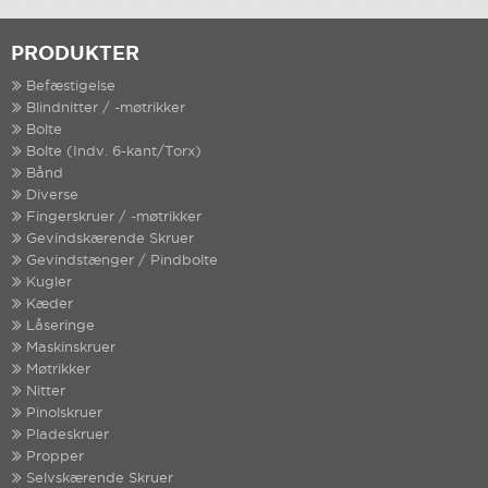
PRODUKTER
Befæstigelse
Blindnitter / -møtrikker
Bolte
Bolte (Indv. 6-kant/Torx)
Bånd
Diverse
Fingerskruer / -møtrikker
Gevindskærende Skruer
Gevindstænger / Pindbolte
Kugler
Kæder
Låseringe
Maskinskruer
Møtrikker
Nitter
Pinolskruer
Pladeskruer
Propper
Selvskærende Skruer