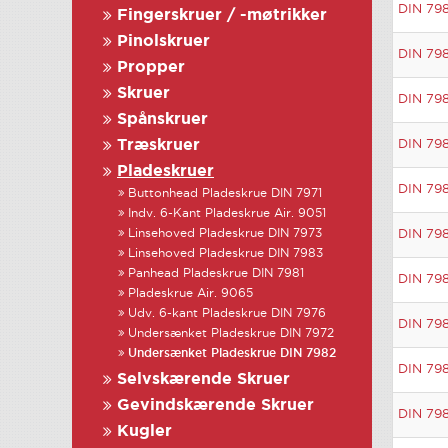
DIN 79
Fingerskruer / -møtrikker
Pinolskruer
DIN 79
Propper
Skruer
DIN 79
Spånskruer
Træskruer
DIN 79
Pladeskruer
DIN 79
Buttonhead Pladeskrue DIN 7971
Indv. 6-Kant Pladeskrue Air. 9051
Linsehoved Pladeskrue DIN 7973
DIN 79
Linsehoved Pladeskrue DIN 7983
Panhead Pladeskrue DIN 7981
DIN 79
Pladeskrue Air. 9065
Udv. 6-kant Pladeskrue DIN 7976
DIN 79
Undersænket Pladeskrue DIN 7972
Undersænket Pladeskrue DIN 7982
DIN 79
Selvskærende Skruer
Gevindskærende Skruer
DIN 79
Kugler