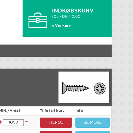
INDKØBSKURV
(0) - DKK 0,00
Vis kurv
MIN./Antal
Tilføj til kurv
Info
TILFØJ
SE MERE