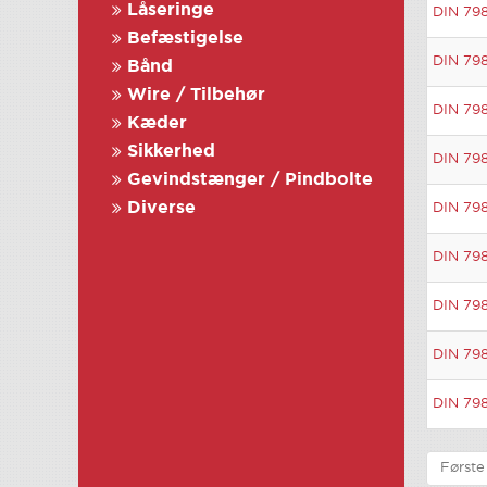
Låseringe
DIN 79
Befæstigelse
DIN 79
Bånd
Wire / Tilbehør
DIN 79
Kæder
Sikkerhed
DIN 79
Gevindstænger / Pindbolte
Diverse
DIN 79
DIN 79
DIN 79
DIN 79
DIN 79
Første