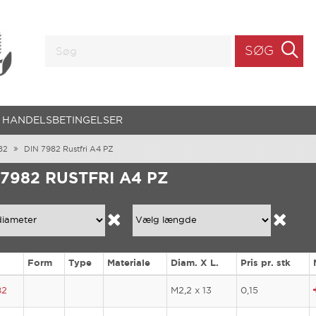
SØG
HANDELSBETINGELSER
82
DIN 7982 Rustfri A4 PZ
 7982 RUSTFRI A4 PZ
Form
Type
Materiale
Diam. X L.
Pris pr. stk
82
M2,2 x 13
0,15