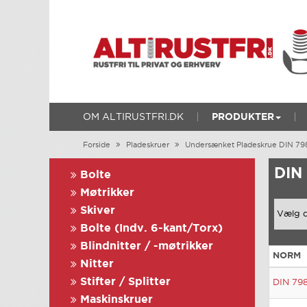
OM ALTIRUSTFRI.DK
PRODUKTER
Forside
Pladeskruer
Undersænket Pladeskrue DIN 79
DIN
Bolte
Møtrikker
Skiver
Bolte (Indv. 6-kant/Torx)
Blindnitter / -møtrikker
NORM
Nitter
Stifter / Splitter
DIN 79
Maskinskruer