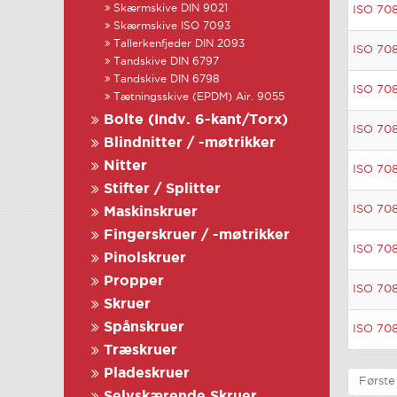
Skærmskive DIN 9021
ISO 70
Skærmskive ISO 7093
Tallerkenfjeder DIN 2093
ISO 70
Tandskive DIN 6797
Tandskive DIN 6798
ISO 70
Tætningsskive (EPDM) Air. 9055
Bolte (Indv. 6-kant/Torx)
ISO 70
Blindnitter / -møtrikker
Nitter
ISO 70
Stifter / Splitter
ISO 70
Maskinskruer
Fingerskruer / -møtrikker
ISO 70
Pinolskruer
Propper
ISO 70
Skruer
Spånskruer
ISO 70
Træskruer
Pladeskruer
Første
Selvskærende Skruer