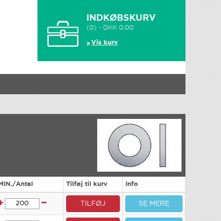
INDKØBSKURV
(0) - DKK 0,00
Vis kurv
MIN./Antal
Tilføj til kurv
Info
TILFØJ
SE MERE