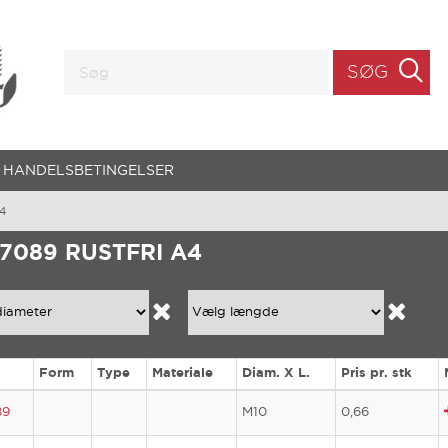
SØG
HANDELSBETINGELSER
A4
 7089 RUSTFRI A4
Form
Type
Materiale
Diam. X L.
Pris pr. stk
89
M10
0,66