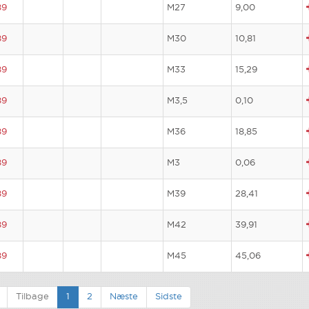
89
M27
9,00
89
M30
10,81
89
M33
15,29
89
M3,5
0,10
89
M36
18,85
89
M3
0,06
89
M39
28,41
89
M42
39,91
89
M45
45,06
Tilbage
1
2
Næste
Sidste