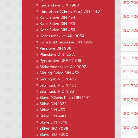
ISO 70
Fjederskive DIN 7980
Flad Skive (Clevis Pins) DIN 1440
ISO 70
Kant Skive DIN 434
Kant Skive DIN 435
Kant Skive DIN 436
ISO 70
Karosseriskive Air. 9054
Konstruktionsskive DIN 7989
ISO 70
Passkive DIN 988
Planskive DIN 125 A
ISO 70
Pynteskive NFE 27-619
Sikkerhedsskive Air 9093
ISO 70
Sikring Skive DIN 432
Sikringsblik DIN 462
Sikringsblik DIN 463
ISO 70
Sikringsblik DIN 93
Skive (Clevis Pins) DIN 1441
ISO 70
Skive DIN 1052
Skive DIN 433
ISO 70
Skive DIN 440
Skive DIN 7349
ISO 70
Skive ISO 7089
Skive ISO 7090