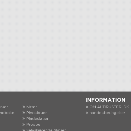
INFORMATION
ruer
Nitter
OM ALTIRUSTFRI.DK
indbolte
Pinolskruer
handelsbetingelser
Pladeskruer
Propper
Selvskærende Skruer