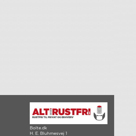
Bolte.dk
H. E. Bluhmesvej 1