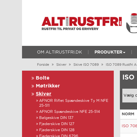
OM ALTIRUSTFRI.DK
PRODUKTER
Forside
Skiver
Skive ISO 7089
ISO 7089 Rustfri 
ISO
Bolte
Møtrikker
Skiver
AFNOR Riflet Spændeskive Ty M NFE
25-511
AFNOR Spændeskive NFE 25-514
NORM
Bølgeskive DIN 137
Fjederskive DIN 127
ISO 70
Fjederskive DIN 128
Fjederskive DIN 6796