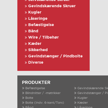
Gevindskærende Skruer
Kugler
Låseringe
Befæstigelse
Bånd
Wire / Tilbehør
Kæder
Sikkerhed
Gevindstænger / Pindbolte
Diverse
PRODUKTER
Befæstigelse
Gevindskærende Sk
Blindnitter / -møtrikker
Gevindstænger / P
Bolte
Kugler
Bolte (Indv. 6-kant/Torx)
Kæder
Bånd
Låseringe