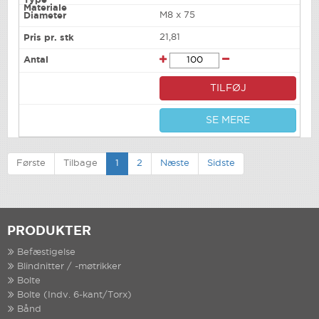
M8 x 75
21,81
TILFØJ
SE MERE
Første
Tilbage
1
2
Næste
Sidste
PRODUKTER
Befæstigelse
Blindnitter / -møtrikker
Bolte
Bolte (Indv. 6-kant/Torx)
Bånd