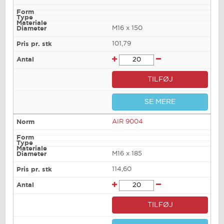
M16 x 150
101,79
TILFØJ
SE MERE
AIR 9004
M16 x 185
114,60
TILFØJ