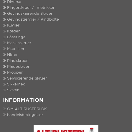
Diverse
Fingerskruer / -møtrikker
Gevindskærende Skruer
Gevindstænger / Pindbolte
Kugler
Kæder
Låseringe
Maskinskruer
Møtrikker
Nitter
Pinolskruer
Pladeskruer
Propper
Selvskærende Skruer
Sikkerhed
Skiver
INFORMATION
OM ALTIRUSTFRI.DK
handelsbetingelser