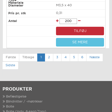
M3,5 x 40
0,31
TILFØJ
SE MERE
Første
Tilbage
1
2
3
4
5
6
Næste
Sidste
PRODUKTER
Befæstigelse
Blindnitter / -møtrikker
Bolte
Bolte (Indv. 6-kant/Torx)