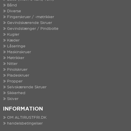
Bånd
Diverse
Fingerskruer / -møtrikker
Gevindskærende Skruer
Gevindstænger / Pindbolte
Kugler
Kæder
Låseringe
Maskinskruer
Møtrikker
Nitter
Pinolskruer
Pladeskruer
Propper
Selvskærende Skruer
Sikkerhed
Skiver
INFORMATION
OM ALTIRUSTFRI.DK
handelsbetingelser