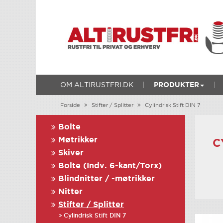
OM ALTIRUSTFRI.DK
PRODUKTER
Forside
Stifter / Splitter
Cylindrisk Stift DIN 7
Bolte
Møtrikker
C
Skiver
Bolte (Indv. 6-kant/Torx)
Blindnitter / -møtrikker
Nitter
Stifter / Splitter
Cylindrisk Stift DIN 7