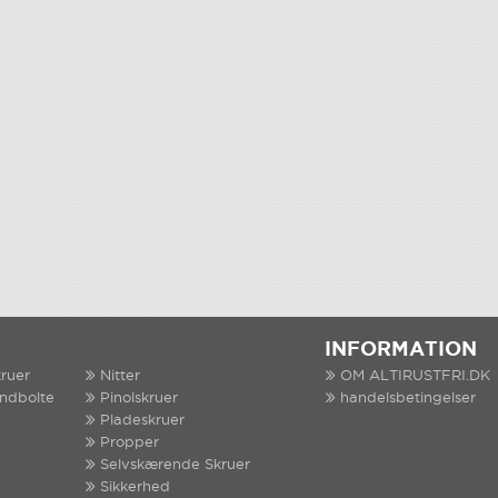
INFORMATION
ruer
Nitter
OM ALTIRUSTFRI.DK
indbolte
Pinolskruer
handelsbetingelser
Pladeskruer
Propper
Selvskærende Skruer
Sikkerhed