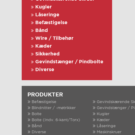
Kugler
Låseringe
Befæstigelse
Bånd
Wire / Tilbehør
Kæder
Sikkerhed
Gevindstænger / Pindbolte
Diverse
PRODUKTER
Befæstigelse
Gevindskærende Sk
Blindnitter / -møtrikker
Gevindstænger / P
Bolte
Kugler
Bolte (Indv. 6-kant/Torx)
Kæder
Bånd
Låseringe
Diverse
Maskinskruer