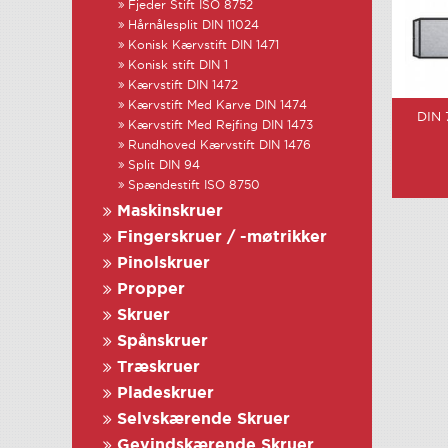
Fjeder Stift ISO 8752
Hårnålesplit DIN 11024
Konisk Kærvstift DIN 1471
Konisk stift DIN 1
Kærvstift DIN 1472
Kærvstift Med Karve DIN 1474
DIN 
Kærvstift Med Rejfing DIN 1473
Rundhoved Kærvstift DIN 1476
Split DIN 94
Spændestift ISO 8750
Maskinskruer
Fingerskruer / -møtrikker
Pinolskruer
Propper
Skruer
Spånskruer
Træskruer
Pladeskruer
Selvskærende Skruer
Gevindskærende Skruer