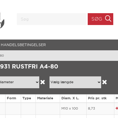
SØG
HANDELSBETINGELSER
-80
 931 RUSTFRI A4-80
Form
Type
Materiale
Diam. X L.
Pris pr. stk
M
M10 x 100
8,73