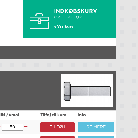
INDKØBSKURV
(0) - DKK 0,00
Vis kurv
IN./Antal
Tilføj til kurv
Info
TILFØJ
SE MERE