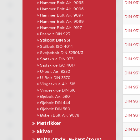
DIN 931
Hammer Bolt Air. 9095
Hammer Bolt Air. 9096
Hammer Bolt Air. 9097
DIN 931
Hammer Bolt Air. 9099
Hammer Bolt Air. 9197
DIN 931
Pasbolt DIN 923
Stålbolt DIN 931
DIN 931
Stålbolt ISO 4014
Svejsebolt DIN 32501/3
DIN 931
Sætskrue DIN 933
Sætskrue ISO 4017
U-bolt Air. 8230
DIN 931
U-Bolt DIN 3570
Vingeskrue Air. 316
DIN 931
Vingeskrue DIN 316
Øjebolt Air. 580
DIN 931
Øjebolt DIN 444
Øjebolt DIN 580
DIN 931
Øsken Bolt Air. 9078
Møtrikker
DIN 931
Skiver
Bolte (Indv. 6-kant/Torx)