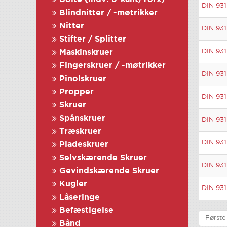
DIN 931
Blindnitter / -møtrikker
Nitter
DIN 931
Stifter / Splitter
DIN 931
Maskinskruer
Fingerskruer / -møtrikker
DIN 931
Pinolskruer
Propper
DIN 931
Skruer
Spånskruer
DIN 931
Træskruer
DIN 931
Pladeskruer
Selvskærende Skruer
DIN 931
Gevindskærende Skruer
Kugler
DIN 931
Låseringe
Befæstigelse
Første
Bånd