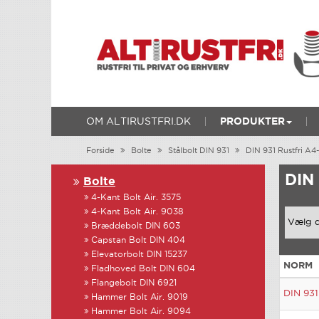
OM ALTIRUSTFRI.DK
PRODUKTER
Forside
Bolte
Stålbolt DIN 931
DIN 931 Rustfri A4
DIN
Bolte
4-Kant Bolt Air. 3575
4-Kant Bolt Air. 9038
Bræddebolt DIN 603
Capstan Bolt DIN 404
Elevatorbolt DIN 15237
NORM
Fladhoved Bolt DIN 604
Flangebolt DIN 6921
DIN 931
Hammer Bolt Air. 9019
Hammer Bolt Air. 9094