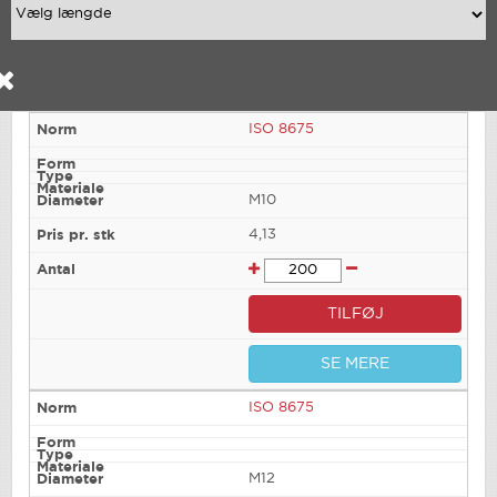
ISO 8675
M10
4,13
TILFØJ
SE MERE
ISO 8675
M12