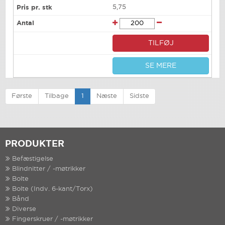
5,75
TILFØJ
SE MERE
Første
Tilbage
1
Næste
Sidste
PRODUKTER
Befæstigelse
Blindnitter / -møtrikker
Bolte
Bolte (Indv. 6-kant/Torx)
Bånd
Diverse
Fingerskruer / -møtrikker