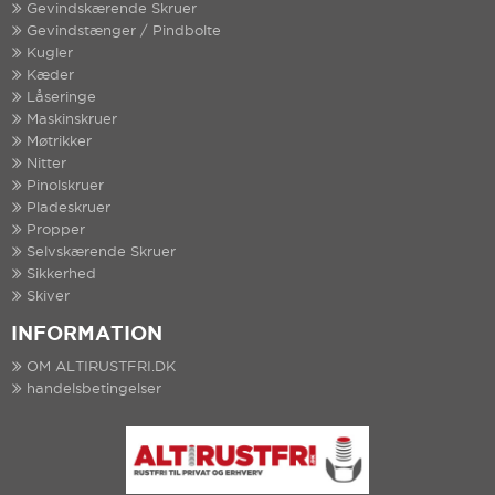
Gevindskærende Skruer
Gevindstænger / Pindbolte
Kugler
Kæder
Låseringe
Maskinskruer
Møtrikker
Nitter
Pinolskruer
Pladeskruer
Propper
Selvskærende Skruer
Sikkerhed
Skiver
INFORMATION
OM ALTIRUSTFRI.DK
handelsbetingelser