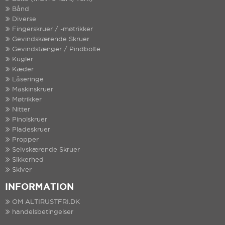
Bånd
Diverse
Fingerskruer / -møtrikker
Gevindskærende Skruer
Gevindstænger / Pindbolte
Kugler
Kæder
Låseringe
Maskinskruer
Møtrikker
Nitter
Pinolskruer
Pladeskruer
Propper
Selvskærende Skruer
Sikkerhed
Skiver
INFORMATION
OM ALTIRUSTFRI.DK
handelsbetingelser