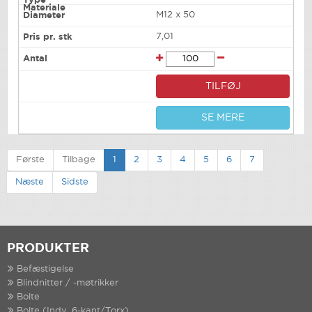
M12 x 50
7,01
TILFØJ
SE MERE
Første
Tilbage
1
2
3
4
5
6
7
Næste
Sidste
PRODUKTER
Befæstigelse
Blindnitter / -møtrikker
Bolte
Bolte (Indv. 6-kant/Torx)