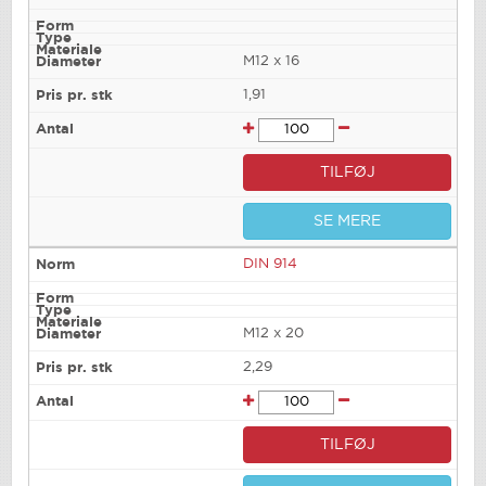
M12 x 16
1,91
TILFØJ
SE MERE
DIN 914
M12 x 20
2,29
TILFØJ