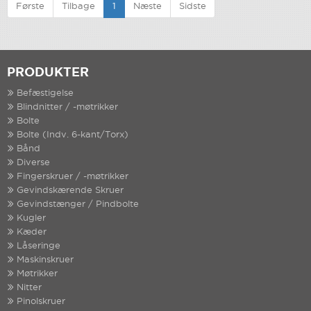
Første
Tilbage
1
Næste
Sidste
PRODUKTER
Befæstigelse
Blindnitter / -møtrikker
Bolte
Bolte (Indv. 6-kant/Torx)
Bånd
Diverse
Fingerskruer / -møtrikker
Gevindskærende Skruer
Gevindstænger / Pindbolte
Kugler
Kæder
Låseringe
Maskinskruer
Møtrikker
Nitter
Pinolskruer