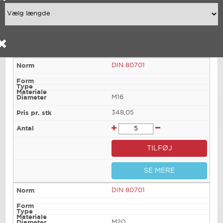
DIN 80701
M16
348,05
TILFØJ
SE MERE
DIN 80701
M20