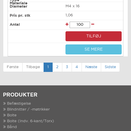
M4 x 16
1,06
TILFØJ
SE MERE
Første
Tilbage
1
2
3
4
Næste
Sidste
PRODUKTER
Befæstigelse
Blindnitter / -møtrikker
Bolte
Bolte (Indv. 6-kant/Torx)
Bånd