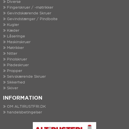
Diverse
Fingerskruer / -møtrikker
Gevindskærende Skruer
Gevindstænger / Pindbolte
Kugler
Kæder
Låseringe
Maskinskruer
Møtrikker
Nitter
Pinolskruer
Pladeskruer
Propper
Selvskærende Skruer
Sikkerhed
Skiver
INFORMATION
OM ALTIRUSTFRI.DK
handelsbetingelser