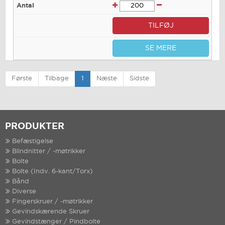
TILFØJ
SE MERE
Første
Tilbage
1
Næste
Sidste
PRODUKTER
Befæstigelse
Blindnitter / -møtrikker
Bolte
Bolte (Indv. 6-kant/Torx)
Bånd
Diverse
Fingerskruer / -møtrikker
Gevindskærende Skruer
Gevindstænger / Pindbolte