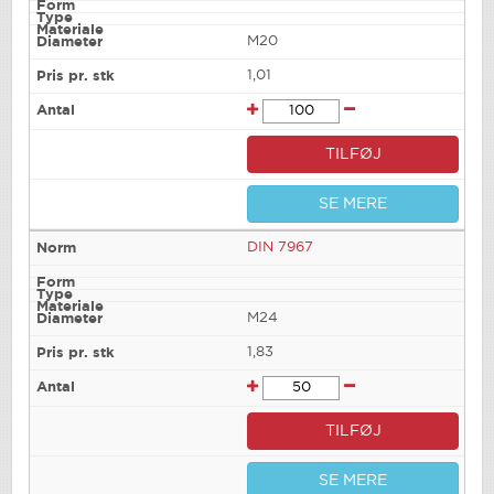
M20
1,01
TILFØJ
SE MERE
DIN 7967
M24
1,83
TILFØJ
SE MERE