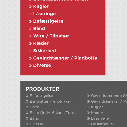
Kugler
Låseringe
Befæstigelse
Bånd
Wire / Tilbehør
Kæder
Sikkerhed
Gevindstænger / Pindbolte
Diverse
PRODUKTER
Befæstigelse
Gevindskærende Sk
Blindnitter / -møtrikker
Gevindstænger / P
Bolte
Kugler
Bolte (Indv. 6-kant/Torx)
Kæder
Bånd
Låseringe
Diverse
Maskinskruer