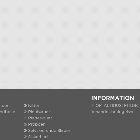
INFORMATION
ruer
Nitter
OM ALTIRUSTFRI.DK
indbolte
Pinolskruer
handelsbetingelser
Pladeskruer
Propper
Selvskærende Skruer
Sikkerhed