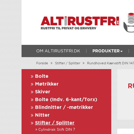
OM ALTIRUSTFRI.DK
PRODUKTER
Forside
Stifter / Splitter
Rundhoved Kærvstift DIN 14
Bolte
Møtrikker
R
Skiver
Bolte (Indv. 6-kant/Torx)
Blindnitter / -møtrikker
Nitter
Stifter / Splitter
Cylindrisk Stift DIN 7