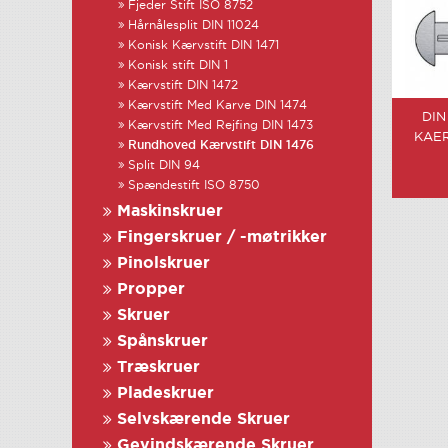
Fjeder Stift ISO 8752
Hårnålesplit DIN 11024
Konisk Kærvstift DIN 1471
Konisk stift DIN 1
Kærvstift DIN 1472
Kærvstift Med Karve DIN 1474
DIN
Kærvstift Med Rejfing DIN 1473
KAER
Rundhoved Kærvstift DIN 1476
Split DIN 94
Spændestift ISO 8750
Maskinskruer
Fingerskruer / -møtrikker
Pinolskruer
Propper
Skruer
Spånskruer
Træskruer
Pladeskruer
Selvskærende Skruer
Gevindskærende Skruer