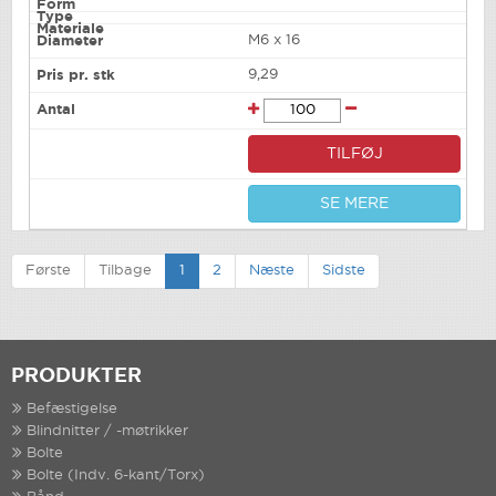
M6 x 16
9,29
TILFØJ
SE MERE
Første
Tilbage
1
2
Næste
Sidste
PRODUKTER
Befæstigelse
Blindnitter / -møtrikker
Bolte
Bolte (Indv. 6-kant/Torx)