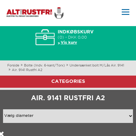
INDKØBSKURV
(0) - DKK 0,00
Vis kurv
Forside
Bolte (Indv. 6-kant/Torx)
Undersænket bolt M/Lås Air. 9141
Air. 9141 Rustfri A2
CATEGORIES
AIR. 9141 RUSTFRI A2