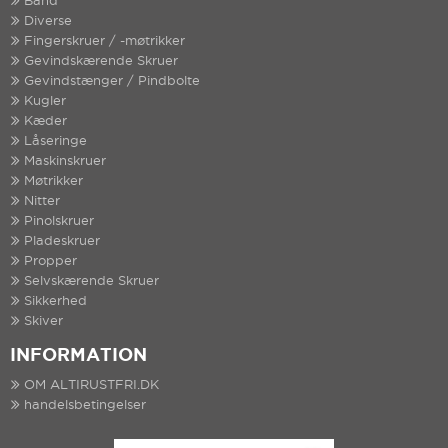
Bånd
Diverse
Fingerskruer / -møtrikker
Gevindskærende Skruer
Gevindstænger / Pindbolte
Kugler
Kæder
Låseringe
Maskinskruer
Møtrikker
Nitter
Pinolskruer
Pladeskruer
Propper
Selvskærende Skruer
Sikkerhed
Skiver
INFORMATION
OM ALTIRUSTFRI.DK
handelsbetingelser