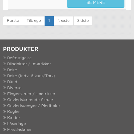
SE MERE
Første
Tilbage
1
Næste
Sidste
PRODUKTER
Befæstigelse
Blindnitter / -møtrikker
Bolte
Bolte (Indv. 6-kant/Torx)
Bånd
Diverse
Fingerskruer / -møtrikker
Gevindskærende Skruer
Gevindstænger / Pindbolte
Kugler
Kæder
Låseringe
Maskinskruer