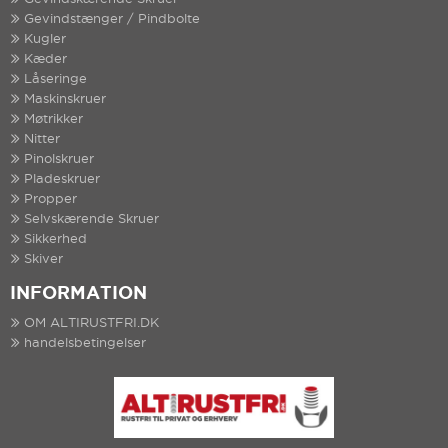
Gevindstænger / Pindbolte
Kugler
Kæder
Låseringe
Maskinskruer
Møtrikker
Nitter
Pinolskruer
Pladeskruer
Propper
Selvskærende Skruer
Sikkerhed
Skiver
INFORMATION
OM ALTIRUSTFRI.DK
handelsbetingelser