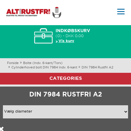
INDKØBSKURV
(0) - DKK 0,00
Vis kurv
Forside
Bolte (Indv. 6-kant/Torx)
Cylinderhoved bolt DIN 7984 Indv. 6-kant
DIN 7984 Rustfri A2
CATEGORIES
DIN 7984 RUSTFRI A2