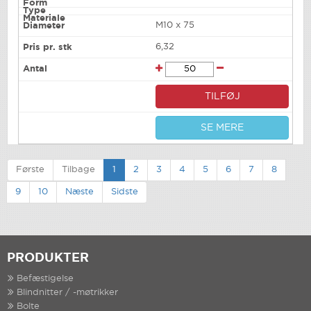
M10 x 75
6,32
TILFØJ
SE MERE
Første
Tilbage
1
2
3
4
5
6
7
8
9
10
Næste
Sidste
PRODUKTER
Befæstigelse
Blindnitter / -møtrikker
Bolte