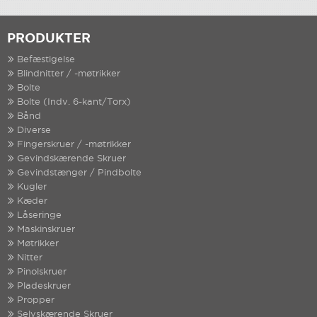
PRODUKTER
Befæstigelse
Blindnitter / -møtrikker
Bolte
Bolte (Indv. 6-kant/Torx)
Bånd
Diverse
Fingerskruer / -møtrikker
Gevindskærende Skruer
Gevindstænger / Pindbolte
Kugler
Kæder
Låseringe
Maskinskruer
Møtrikker
Nitter
Pinolskruer
Pladeskruer
Propper
Selvskærende Skruer