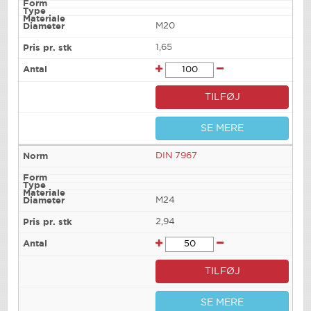
M20
1,65
TILFØJ
SE MERE
DIN 7967
M24
2,94
TILFØJ
SE MERE