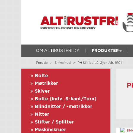
OM ALTIRUSTFRI.DK
PRODUKTER
Forside
Sikkerhed
PH Sik. bolt 2-Øjen Air. 9101
Bolte
Møtrikker
P
Skiver
Bolte (Indv. 6-kant/Torx)
Blindnitter / -møtrikker
Nitter
Stifter / Splitter
Maskinskruer