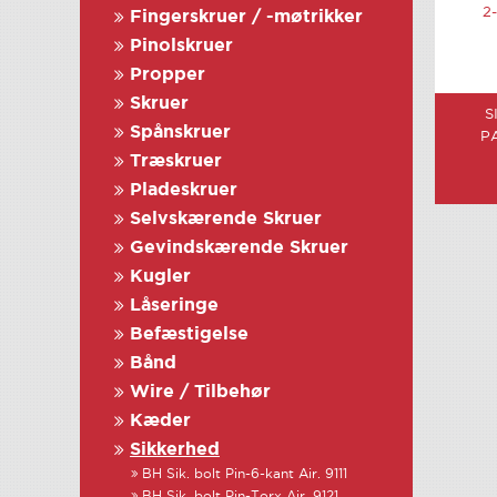
Fingerskruer / -møtrikker
Pinolskruer
Propper
Skruer
S
Spånskruer
P
Træskruer
Pladeskruer
Selvskærende Skruer
Gevindskærende Skruer
Kugler
Låseringe
Befæstigelse
Bånd
Wire / Tilbehør
Kæder
Sikkerhed
BH Sik. bolt Pin-6-kant Air. 9111
BH Sik. bolt Pin-Torx Air. 9121