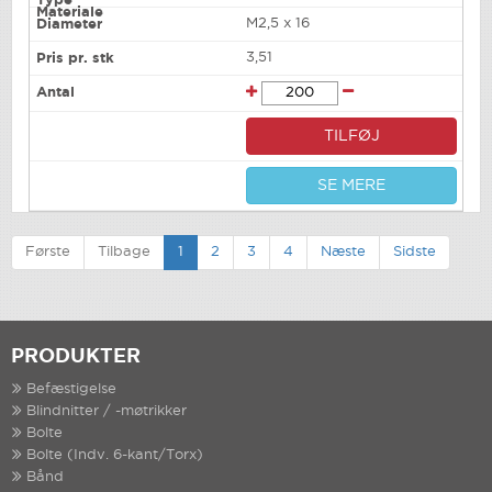
M2,5 x 16
3,51
TILFØJ
SE MERE
Første
Tilbage
1
2
3
4
Næste
Sidste
PRODUKTER
Befæstigelse
Blindnitter / -møtrikker
Bolte
Bolte (Indv. 6-kant/Torx)
Bånd