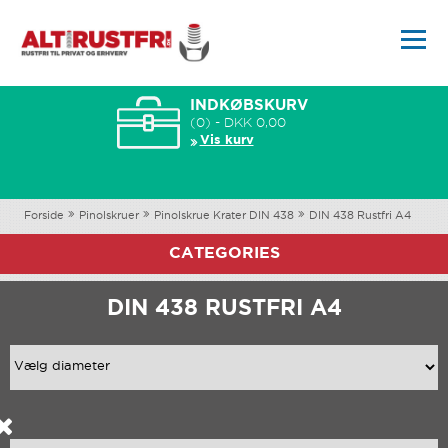
INDKØBSKURV
(0) - DKK 0,00
Vis kurv
Forside
Pinolskruer
Pinolskrue Krater DIN 438
DIN 438 Rustfri A4
CATEGORIES
DIN 438 RUSTFRI A4