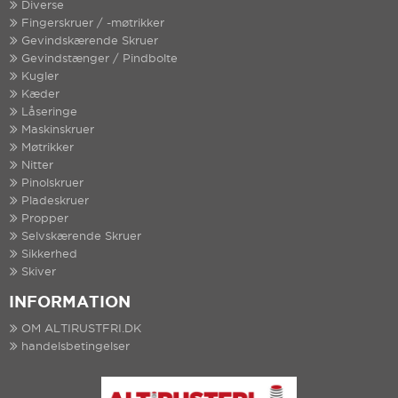
Diverse
Fingerskruer / -møtrikker
Gevindskærende Skruer
Gevindstænger / Pindbolte
Kugler
Kæder
Låseringe
Maskinskruer
Møtrikker
Nitter
Pinolskruer
Pladeskruer
Propper
Selvskærende Skruer
Sikkerhed
Skiver
INFORMATION
OM ALTIRUSTFRI.DK
handelsbetingelser