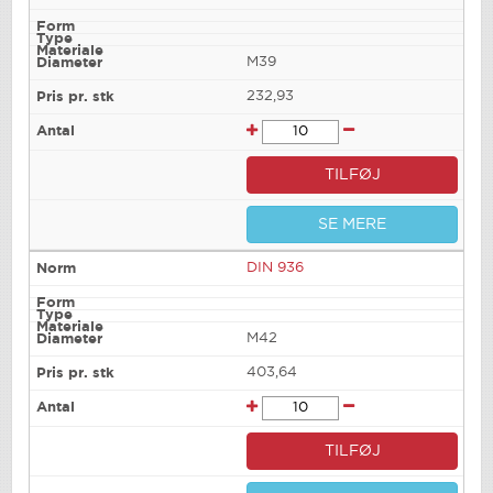
M39
232,93
TILFØJ
SE MERE
DIN 936
M42
403,64
TILFØJ