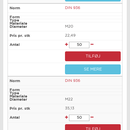
DIN 936
M20
22,49
TILFØJ
SE MERE
DIN 936
M22
35,13
TILFØJ