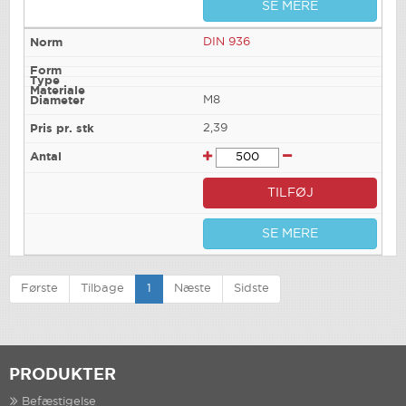
SE MERE
DIN 936
M8
2,39
TILFØJ
SE MERE
Første
Tilbage
1
Næste
Sidste
PRODUKTER
Befæstigelse