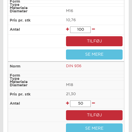
M16
10,76
TILFØJ
SE MERE
DIN 936
M18
21,30
TILFØJ
SE MERE