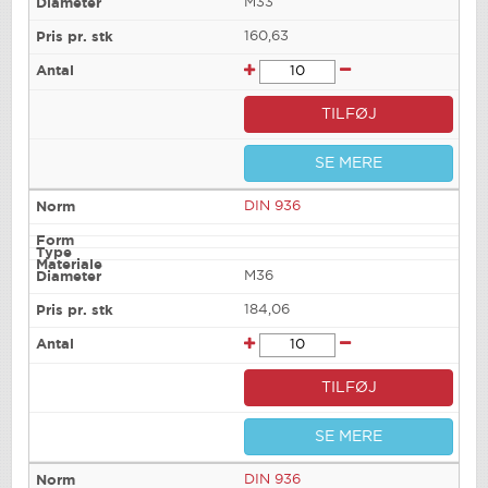
M33
160,63
TILFØJ
SE MERE
DIN 936
M36
184,06
TILFØJ
SE MERE
DIN 936