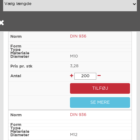
DIN 936
M10
3,28
TILFØJ
SE MERE
DIN 936
M12