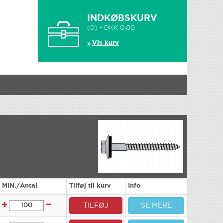
INDKØBSKURV
(0) - DKK 0,00
Vis kurv
MIN./Antal
Tilføj til kurv
Info
TILFØJ
SE MERE