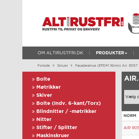
OM ALTIRUSTFRI.DK
PRODUKTER
Forside
Skruer
Facadeskrue (EPDM 16mm) Air. 9057
AIR
Bolte
Møtrikker
Skiver
Bolte (Indv. 6-kant/Torx)
Blindnitter / -møtrikker
NORM
Nitter
Stifter / Splitter
AIR 905
Maskinskruer