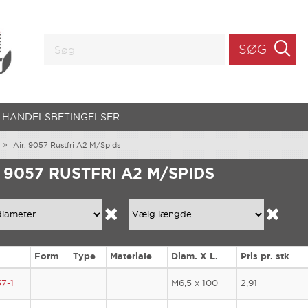
SØG
HANDELSBETINGELSER
Air. 9057 Rustfri A2 M/Spids
. 9057 RUSTFRI A2 M/SPIDS
Form
Type
Materiale
Diam. X L.
Pris pr. stk
7-1
M6,5 x 100
2,91