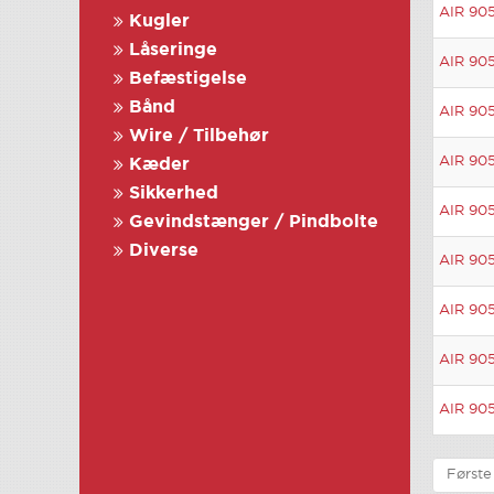
AIR 905
Kugler
Låseringe
AIR 905
Befæstigelse
Bånd
AIR 905
Wire / Tilbehør
AIR 905
Kæder
Sikkerhed
AIR 905
Gevindstænger / Pindbolte
Diverse
AIR 905
AIR 905
AIR 905
AIR 905
Første