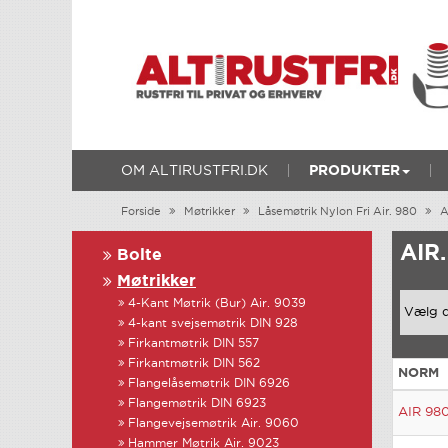
OM ALTIRUSTFRI.DK
PRODUKTER
Forside
Møtrikker
Låsemøtrik Nylon Fri Air. 980
A
AIR
Bolte
Møtrikker
4-Kant Møtrik (Bur) Air. 9039
4-kant svejsemøtrik DIN 928
Firkantmøtrik DIN 557
Firkantmøtrik DIN 562
NORM
Flangelåsemøtrik DIN 6926
Flangemøtrik DIN 6923
AIR 98
Flangevejsemøtrik Air. 9060
Hammer Møtrik Air. 9023