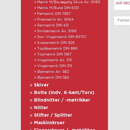
Møtrik M/Bevægelig Skive Air. 9085
AIR 98
Møtrik M/Bund DIN 6331
Palmøtrik DIN 7967
Presmøtrik Air. 9064
Første
Rørmøtrik DIN 431
Skindemøtrik Air. 9199
Stor Vingemøtrik DIN 80701
Svejsemøtrik DIN 929
Toplåsemøtrik DIN 986
Topmøtrik DIN 1587
Vingemøtrik Air. 315
Vingemøtrik DIN 315
Øjemøtrik Air. 582
Øjemøtrik DIN 582
Skiver
Bolte (Indv. 6-kant/Torx)
Blindnitter / -møtrikker
Nitter
Stifter / Splitter
Maskinskruer