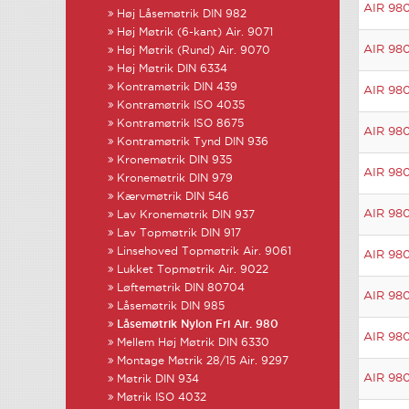
AIR 98
Høj Låsemøtrik DIN 982
Høj Møtrik (6-kant) Air. 9071
AIR 98
Høj Møtrik (Rund) Air. 9070
Høj Møtrik DIN 6334
Kontramøtrik DIN 439
AIR 98
Kontramøtrik ISO 4035
Kontramøtrik ISO 8675
AIR 98
Kontramøtrik Tynd DIN 936
Kronemøtrik DIN 935
AIR 98
Kronemøtrik DIN 979
Kærvmøtrik DIN 546
AIR 98
Lav Kronemøtrik DIN 937
Lav Topmøtrik DIN 917
Linsehoved Topmøtrik Air. 9061
AIR 98
Lukket Topmøtrik Air. 9022
Løftemøtrik DIN 80704
AIR 98
Låsemøtrik DIN 985
Låsemøtrik Nylon Fri Air. 980
AIR 98
Mellem Høj Møtrik DIN 6330
Montage Møtrik 28/15 Air. 9297
AIR 98
Møtrik DIN 934
Møtrik ISO 4032