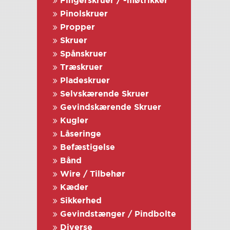
Fingerskruer / -møtrikker
Pinolskruer
Propper
Skruer
Spånskruer
Træskruer
Pladeskruer
Selvskærende Skruer
Gevindskærende Skruer
Kugler
Låseringe
Befæstigelse
Bånd
Wire / Tilbehør
Kæder
Sikkerhed
Gevindstænger / Pindbolte
Diverse