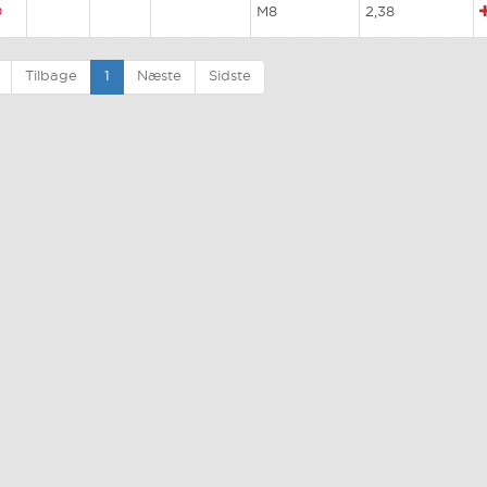
0
M8
2,38
Tilbage
1
Næste
Sidste