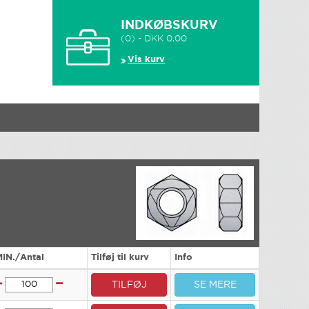
INDKØBSKURV
(0) - DKK 0,00
Vis kurv
MIN./Antal
Tilføj til kurv
Info
TILFØJ
SE MERE