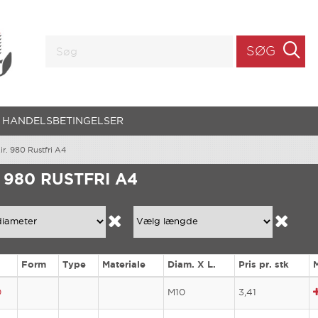
SØG
HANDELSBETINGELSER
ir. 980 Rustfri A4
. 980 RUSTFRI A4
Form
Type
Materiale
Diam. X L.
Pris pr. stk
0
M10
3,41