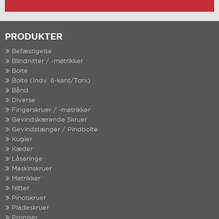
PRODUKTER
Befæstigelse
Blindnitter / -møtrikker
Bolte
Bolte (Indv. 6-kant/Torx)
Bånd
Diverse
Fingerskruer / -møtrikker
Gevindskærende Skruer
Gevindstænger / Pindbolte
Kugler
Kæder
Låseringe
Maskinskruer
Møtrikker
Nitter
Pinolskruer
Pladeskruer
Propper