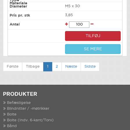
M5 x 30
3,85
TILFØJ
SE MERE
Første
Tilbage
1
2
Næste
Sidste
PRODUKTER
Befæstigelse
Blindnitter / -møtrikker
Bolte
Bolte (Indv. 6-kant/Torx)
Bånd