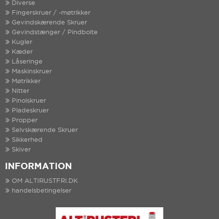
Diverse
Fingerskruer / -møtrikker
Gevindskærende Skruer
Gevindstænger / Pindbolte
Kugler
Kæder
Låseringe
Maskinskruer
Møtrikker
Nitter
Pinolskruer
Pladeskruer
Propper
Selvskærende Skruer
Sikkerhed
Skiver
INFORMATION
OM ALTIRUSTFRI.DK
handelsbetingelser