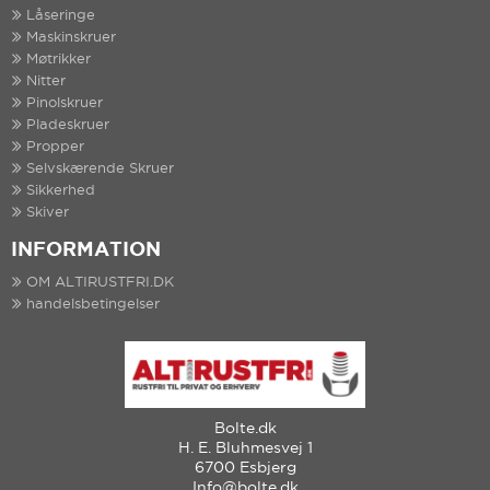
Låseringe
Maskinskruer
Møtrikker
Nitter
Pinolskruer
Pladeskruer
Propper
Selvskærende Skruer
Sikkerhed
Skiver
INFORMATION
OM ALTIRUSTFRI.DK
handelsbetingelser
Bolte.dk
H. E. Bluhmesvej 1
6700 Esbjerg
Info@bolte.dk