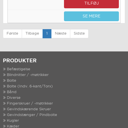
TILFØJ
SE MERE
Første
Tilbage
1
Næste
Sidste
PRODUKTER
Befæstigelse
Blindnitter / -møtrikker
Bolte
Bolte (Indv. 6-kant/Torx)
Bånd
Diverse
Fingerskruer / -møtrikker
Gevindskærende Skruer
Gevindstænger / Pindbolte
Kugler
Kæder