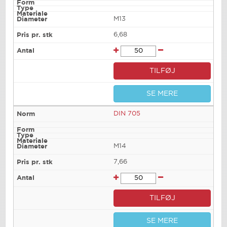
M13
6,68
TILFØJ
SE MERE
DIN 705
M14
7,66
TILFØJ
SE MERE