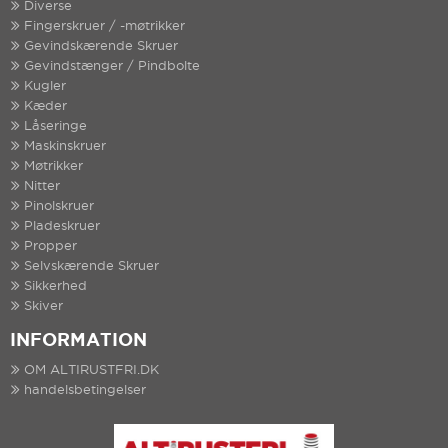
Diverse
Fingerskruer / -møtrikker
Gevindskærende Skruer
Gevindstænger / Pindbolte
Kugler
Kæder
Låseringe
Maskinskruer
Møtrikker
Nitter
Pinolskruer
Pladeskruer
Propper
Selvskærende Skruer
Sikkerhed
Skiver
INFORMATION
OM ALTIRUSTFRI.DK
handelsbetingelser