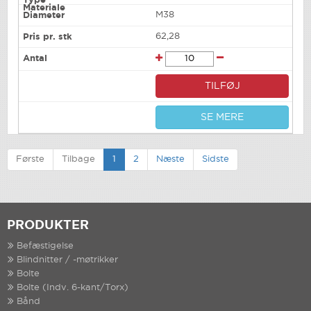
M38
62,28
TILFØJ
SE MERE
Første
Tilbage
1
2
Næste
Sidste
PRODUKTER
Befæstigelse
Blindnitter / -møtrikker
Bolte
Bolte (Indv. 6-kant/Torx)
Bånd