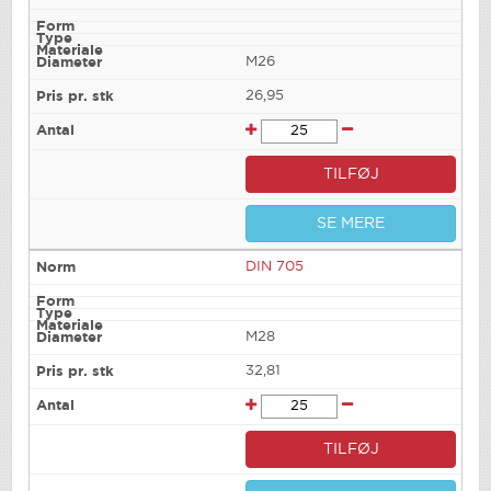
M26
26,95
TILFØJ
SE MERE
DIN 705
M28
32,81
TILFØJ