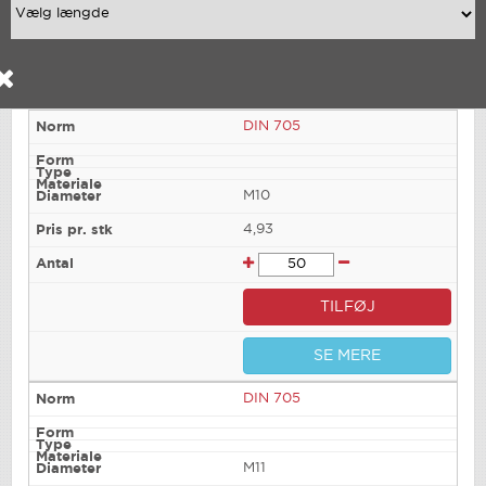
DIN 705
M10
4,93
TILFØJ
SE MERE
DIN 705
M11