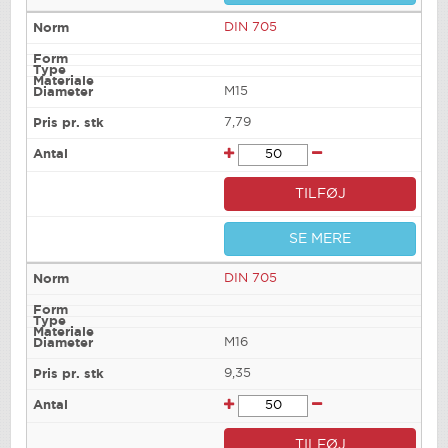
DIN 705
M15
7,79
TILFØJ
SE MERE
DIN 705
M16
9,35
TILFØJ