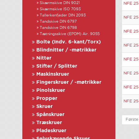
Skærmskive DIN 9021
NFE 25
Skærmskive ISO 7093
Tallerkenfjeder DIN 2093
NFE 25
Tandskive DIN 6797
Tandskive DIN 6798
NFE 25
Tætningsskive (EPDM) Air. 9055
Bolte (Indv. 6-kant/Torx)
NFE 25
Blindnitter / -møtrikker
Nitter
NFE 25
Stifter / Splitter
NFE 25
Maskinskruer
Fingerskruer / -møtrikker
NFE 25
Pinolskruer
Propper
NFE 25
Skruer
Spånskruer
Første
Træskruer
Pladeskruer
Selvskærende Skruer