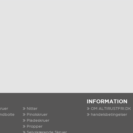
INFORMATION
ruer
Nitter
OM ALTIRUSTFRI.DK
indbolte
Pinolskruer
handelsbetingelser
Pladeskruer
Propper
Selvskærende Skruer