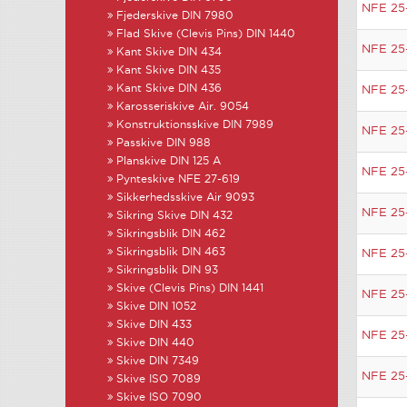
NFE 25
Fjederskive DIN 7980
Flad Skive (Clevis Pins) DIN 1440
NFE 25
Kant Skive DIN 434
Kant Skive DIN 435
Kant Skive DIN 436
NFE 25
Karosseriskive Air. 9054
Konstruktionsskive DIN 7989
NFE 25
Passkive DIN 988
Planskive DIN 125 A
NFE 25
Pynteskive NFE 27-619
Sikkerhedsskive Air 9093
NFE 25
Sikring Skive DIN 432
Sikringsblik DIN 462
Sikringsblik DIN 463
NFE 25
Sikringsblik DIN 93
Skive (Clevis Pins) DIN 1441
NFE 25
Skive DIN 1052
Skive DIN 433
NFE 25
Skive DIN 440
Skive DIN 7349
NFE 25
Skive ISO 7089
Skive ISO 7090