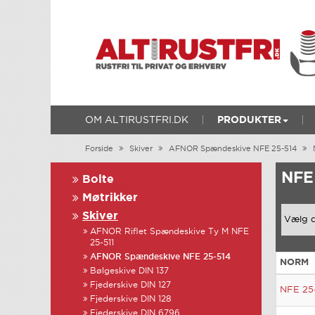
OM ALTIRUSTFRI.DK
PRODUKTER
Forside
Skiver
AFNOR Spændeskive NFE 25-514
NFE
Bolte
Møtrikker
Skiver
AFNOR Riflet Spændeskive Ty M NFE
25-511
AFNOR Spændeskive NFE 25-514
NORM
Bølgeskive DIN 137
Fjederskive DIN 127
NFE 25
Fjederskive DIN 128
Fjederskive DIN 6796