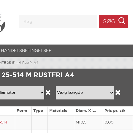
SØG
HANDELSBETINGELSER
NFE 25-514 M Rustfri A4
 25-514 M RUSTFRI A4
Form
Type
Materiale
Diam. X L.
Pris pr. stk
-514
M10,5
0,00