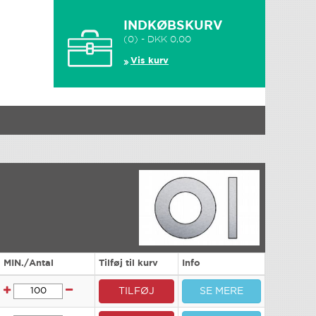
INDKØBSKURV
(0) - DKK 0,00
Vis kurv
MIN./Antal
Tilføj til kurv
Info
TILFØJ
SE MERE