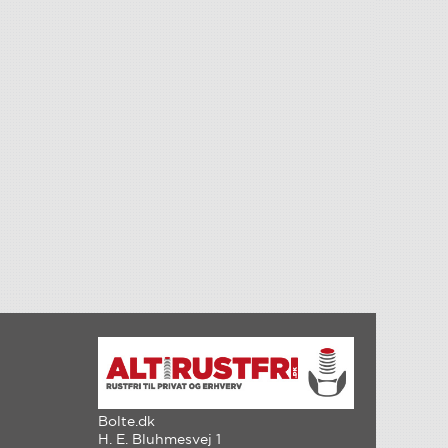
Bolte.dk
H. E. Bluhmesvej 1