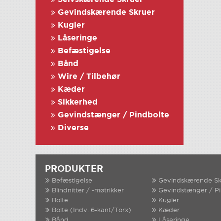
Gevindskærende Skruer
Kugler
Låseringe
Befæstigelse
Bånd
Wire / Tilbehør
Kæder
Sikkerhed
Gevindstænger / Pindbolte
Diverse
PRODUKTER
Befæstigelse
Gevindskærende Sk
Blindnitter / -møtrikker
Gevindstænger / P
Bolte
Kugler
Bolte (Indv. 6-kant/Torx)
Kæder
Bånd
Låseringe