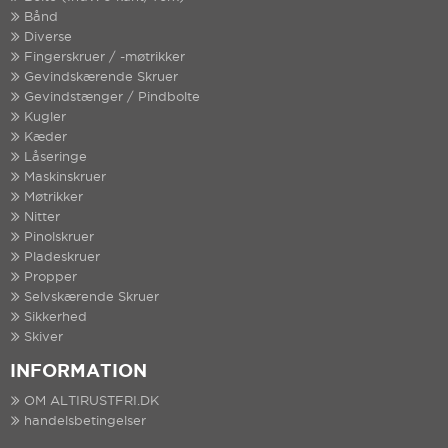
Bånd
Diverse
Fingerskruer / -møtrikker
Gevindskærende Skruer
Gevindstænger / Pindbolte
Kugler
Kæder
Låseringe
Maskinskruer
Møtrikker
Nitter
Pinolskruer
Pladeskruer
Propper
Selvskærende Skruer
Sikkerhed
Skiver
INFORMATION
OM ALTIRUSTFRI.DK
handelsbetingelser