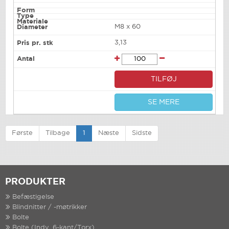
M8 x 60
3,13
TILFØJ
SE MERE
Første
Tilbage
1
Næste
Sidste
PRODUKTER
Befæstigelse
Blindnitter / -møtrikker
Bolte
Bolte (Indv. 6-kant/Torx)