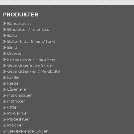
PRODUKTER
Befæstigelse
Blindnitter / -møtrikker
Bolte
Bolte (Indv. 6-kant/Torx)
Bånd
Diverse
Fingerskruer / -møtrikker
Gevindskærende Skruer
Gevindstænger / Pindbolte
Kugler
Kæder
Låseringe
Maskinskruer
Møtrikker
Nitter
Pinolskruer
Pladeskruer
Propper
Selvskærende Skruer