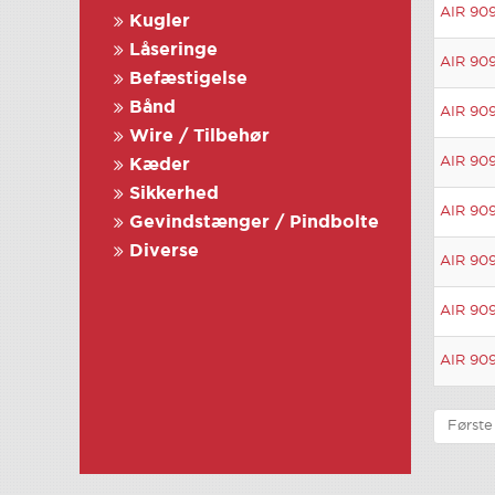
AIR 909
Kugler
Låseringe
AIR 909
Befæstigelse
Bånd
AIR 909
Wire / Tilbehør
AIR 909
Kæder
Sikkerhed
AIR 909
Gevindstænger / Pindbolte
Diverse
AIR 909
AIR 909
AIR 909
Første