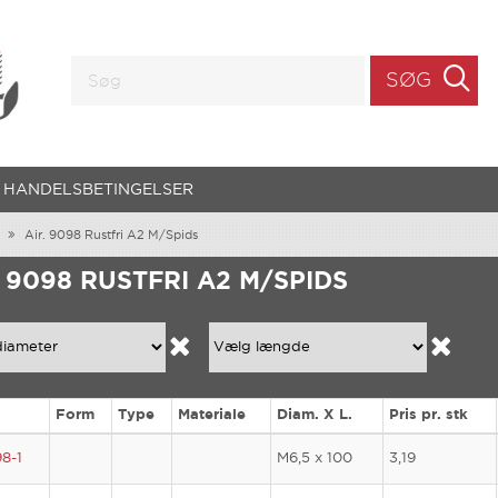
SØG
HANDELSBETINGELSER
Air. 9098 Rustfri A2 M/Spids
. 9098 RUSTFRI A2 M/SPIDS
Form
Type
Materiale
Diam. X L.
Pris pr. stk
8-1
M6,5 x 100
3,19