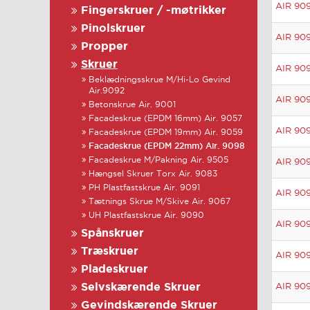
AIR 909
Fingerskruer / -møtrikker
Pinolskruer
AIR 909
Propper
Skruer
AIR 909
Beklædningsskrue M/Hi-Lo Gevind
Air.9092
AIR 909
Betonskrue Air. 9001
Facadeskrue (EPDM 16mm) Air. 9057
AIR 909
Facadeskrue (EPDM 19mm) Air. 9059
Facadeskrue (EPDM 22mm) Air. 9098
Facadeskrue M/Pakning Air. 9505
AIR 909
Hængsel Skruer Torx Air. 9083
PH Plastfastskrue Air. 9091
AIR 909
Tætnings Skrue M/Skive Air. 9067
UH Plastfastskrue Air. 9090
AIR 909
Spånskruer
Træskruer
AIR 909
Pladeskruer
Selvskærende Skruer
AIR 909
Gevindskærende Skruer