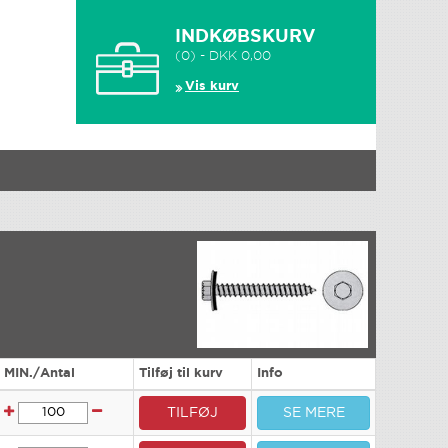
INDKØBSKURV
(0) - DKK 0,00
Vis kurv
MIN./Antal
Tilføj til kurv
Info
TILFØJ
SE MERE