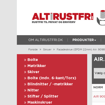
OM ALTIRUSTFRI.DK
PRODUKTER
Forside
Skruer
Facadeskrue (EPDM 22mm) Air. 9098
AIR
Bolte
Møtrikker
Skiver
Bolte (Indv. 6-kant/Torx)
Blindnitter / -møtrikker
NORM
Nitter
Stifter / Splitter
AIR 909
Maskinskruer