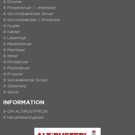
Diverse
Fingerskruer / -møtrikker
Gevindskærende Skruer
Gevindstænger / Pindbolte
Kugler
Kæder
Låseringe
Maskinskruer
Møtrikker
Nitter
Pinolskruer
Pladeskruer
Propper
Selvskærende Skruer
Sikkerhed
Skiver
INFORMATION
OM ALTIRUSTFRI.DK
handelsbetingelser