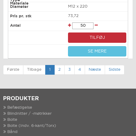
M12 x 220
73,72
TILFØJ
SE MERE
Første
Tilbage
1
2
3
4
Næste
Sidste
PRODUKTER
Befæstigelse
Blindnitter / -møtrikker
Bolte
Bolte (Indv. 6-kant/Torx)
Bånd